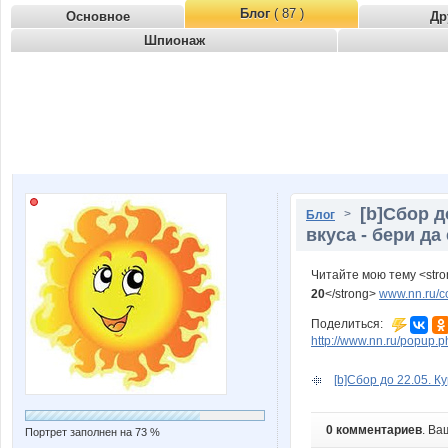
Блог
( 87 )
Основное
Др
Шпионаж
[b]Сбор д
>
Блог
вкуса - бери да
Читайте мою тему <str
20
</strong>
www.nn.ru/c
Поделиться:
http://www.nn.ru/popu
[b]Сбор до 22.05. Ку
0 комментариев
. Ва
Портрет заполнен на 73 %