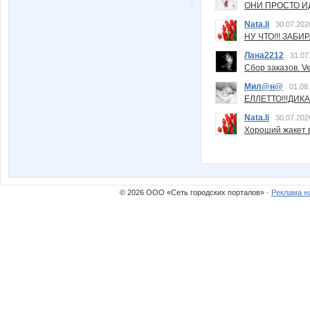
ОНИ ПРОСТО ИД
Nata.li
30.07.202
НУ ЧТО!!! ЗАБИ
Лана2212
31.07
Сбор заказов. Ve
Мил@н@
01.08
ЕЛЛЕТТО!!!ДИК
Nata.li
30.07.202
Хороший жакет вс
© 2026 ООО «Сеть городских порталов» ·
Реклама н