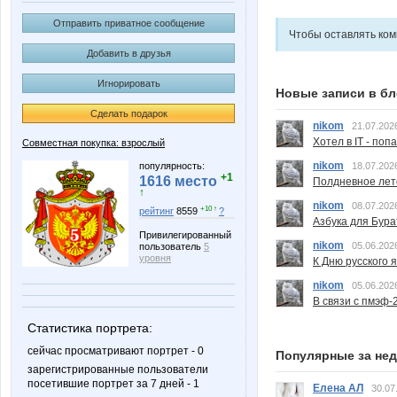
Отправить приватное сообщение
Чтобы оставлять ко
Добавить в друзья
Игнорировать
Новые записи в бл
Сделать подарок
nikom
21.07.202
Хотел в IT - поп
Совместная покупка: взрослый
nikom
популярность:
18.07.202
+1
1616 место
Полдневное лет
↑
nikom
08.07.202
+10 ↑
рейтинг
8559
?
Азбука для Бура
Привилегированный
nikom
05.06.202
пользователь
5
уровня
К Дню русского 
nikom
05.06.202
В связи с пмэф-
Статистика портрета:
сейчас просматривают портрет - 0
Популярные за не
зарегистрированные пользователи
посетившие портрет за 7 дней - 1
Елена АЛ
30.07