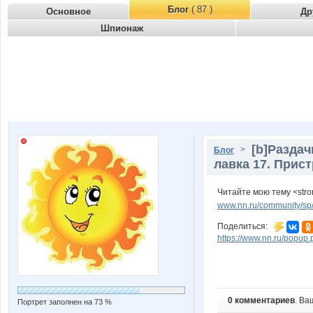
Блог
( 87 )
Основное
Др
Шпионаж
[b]Раздач
>
Блог
лавка 17. Прист
Читайте мою тему <str
www.nn.ru/community/sp/r
Поделиться:
https://www.nn.ru/pop
0 комментариев
. Ва
Портрет заполнен на 73 %