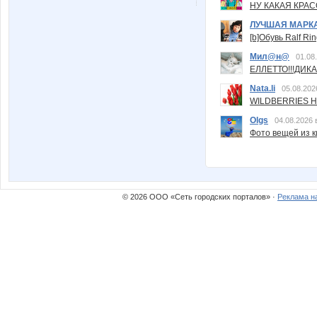
НУ КАКАЯ КРАСОТ
ЛУЧШАЯ МАРК
[b]Обувь Ralf Ri
Мил@н@
01.08
ЕЛЛЕТТО!!!ДИК
Nata.li
05.08.202
WILDBERRIES Н
Olgs
04.08.2026 
Фото вещей из ки
© 2026 ООО «Сеть городских порталов» ·
Реклама н