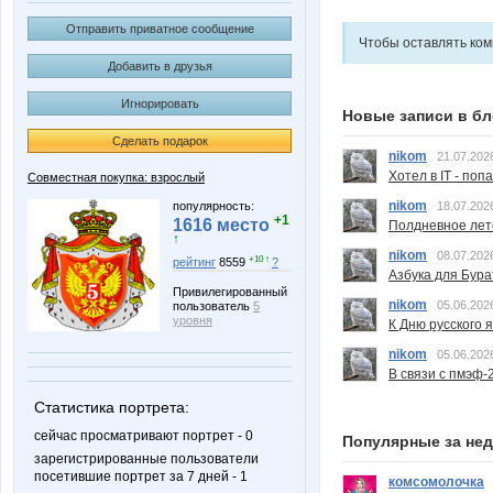
Отправить приватное сообщение
Чтобы оставлять ко
Добавить в друзья
Игнорировать
Новые записи в бл
Сделать подарок
nikom
21.07.202
Хотел в IT - поп
Совместная покупка: взрослый
nikom
популярность:
18.07.202
+1
1616 место
Полдневное лет
↑
nikom
08.07.202
+10 ↑
рейтинг
8559
?
Азбука для Бура
Привилегированный
nikom
05.06.202
пользователь
5
уровня
К Дню русского 
nikom
05.06.202
В связи с пмэф-
Статистика портрета:
сейчас просматривают портрет - 0
Популярные за не
зарегистрированные пользователи
посетившие портрет за 7 дней - 1
комсомолочка