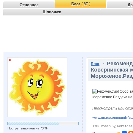
Блог
( 87 )
Основное
Др
Шпионаж
Рекоменду
>
Блог
Ковернинская м
Мороженое.Разд
Просмотреть или сохр
www.nn.ru/community/sp
Тэги:
ковер бу
,
бекетова
Портрет заполнен на 73 %