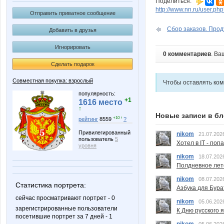
Поделиться:
http://www.nn.ru/user.p
Отправить приватное сообщение
Сбор заказов. Прод
Добавить в друзья
Игнорировать
0 комментариев
. Ва
Сделать подарок
Совместная покупка: взрослый
Чтобы оставлять ко
популярность:
+1
1616 место
↑
Новые записи в бл
+10 ↑
рейтинг
8559
?
Привилегированный
nikom
21.07.202
пользователь
5
Хотел в IT - поп
уровня
nikom
18.07.202
Полдневное лет
nikom
08.07.202
Статистика портрета:
Азбука для Бура
сейчас просматривают портрет - 0
nikom
05.06.202
зарегистрированные пользователи
К Дню русского 
посетившие портрет за 7 дней - 1