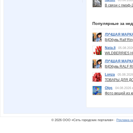
nikom
05.06.202
В связи с пмэф-
Популярные за не
ЛУЧШАЯ МАРК
[b]Обувь Ralf Ri
Nata.li
05.08.202
WILDBERRIES Н
ЛУЧШАЯ МАРК
[b]Обувь RALF RI
Lonza
05.08.2026
ТОВАРЫ ДЛЯ ДО
Olgs
04.08.2026 
Фото вещей из ки
© 2026 ООО «Сеть городских порталов» ·
Реклама н