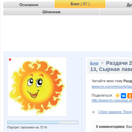
Блог
( 87 )
Основное
Др
Шпионаж
Раздачи 2
>
Блог
13, Сырная лав
Читайте мою тему
Разд
www.nn.ru/community/sp/r
Поделиться:
http://www.nn.ru/popu
Сбор заказов. Прод
0 комментариев
. Ва
Портрет заполнен на 73 %