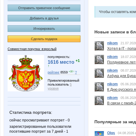
Отправить приватное сообщение
Чтобы оставлять ко
Добавить в друзья
Игнорировать
Новые записи в бл
Сделать подарок
nikom
21.07.202
Хотел в IT - поп
Совместная покупка: взрослый
nikom
популярность:
18.07.202
+1
1616 место
Полдневное лет
↑
nikom
08.07.202
+10 ↑
рейтинг
8559
?
Азбука для Бура
Привилегированный
nikom
05.06.202
пользователь
5
уровня
К Дню русского 
nikom
05.06.202
В связи с пмэф-
Статистика портрета:
сейчас просматривают портрет - 0
Популярные за не
зарегистрированные пользователи
посетившие портрет за 7 дней - 1
Olgs
04.08.2026 