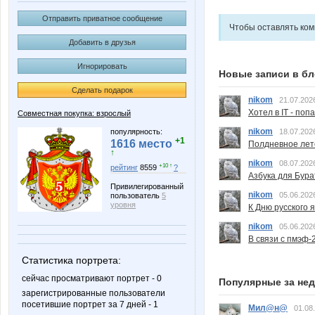
Отправить приватное сообщение
Чтобы оставлять ко
Добавить в друзья
Игнорировать
Новые записи в бл
Сделать подарок
nikom
21.07.202
Хотел в IT - поп
Совместная покупка: взрослый
nikom
популярность:
18.07.202
+1
1616 место
Полдневное лет
↑
nikom
08.07.202
+10 ↑
рейтинг
8559
?
Азбука для Бура
Привилегированный
nikom
05.06.202
пользователь
5
уровня
К Дню русского 
nikom
05.06.202
В связи с пмэф-
Статистика портрета:
сейчас просматривают портрет - 0
Популярные за не
зарегистрированные пользователи
посетившие портрет за 7 дней - 1
Мил@н@
01.08