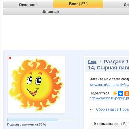
Блог
( 87 )
Основное
Др
Шпионаж
Раздачи 1
>
Блог
14, Сырная лав
Читайте мою тему
Разд
www.nn.ru/community/sp/r
Поделиться:
http://www.nn.ru/popu
Сбор заказов. Прод
0 комментариев
. Ва
Портрет заполнен на 73 %