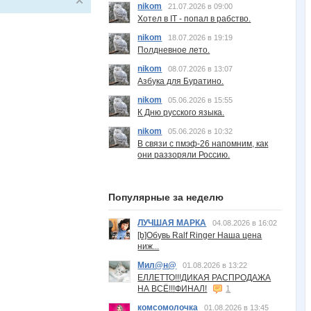
nikom
21.07.2026 в 09:00
Хотел в IT - попал в рабство.
nikom
18.07.2026 в 19:19
Полдневное лето.
nikom
08.07.2026 в 13:07
Азбука для Буратино.
nikom
05.06.2026 в 15:55
К Дню русского языка.
nikom
05.06.2026 в 10:32
В связи с пмэф-26 напомним, как
они раззоряли Россию.
Популярные за неделю
ЛУЧШАЯ МАРКА
04.08.2026 в 16:02
[b]Обувь Ralf Ringer Наша цена
ниж...
Мил@н@
01.08.2026 в 13:22
ЕЛЛЕТТО!!!ДИКАЯ РАСПРОДАЖА
НА ВСЁ!!!ФИНАЛ!
1
комсомолочка
01.08.2026 в 13:45