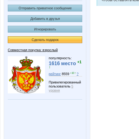
Отправить приватное сообщение
Добавить в друзья
Игнорировать
Сделать подарок
Совместная покупка: взрослый
популярность:
+1
1616 место
↑
+10 ↑
рейтинг
8559
?
Привилегированный
пользователь
5
уровня