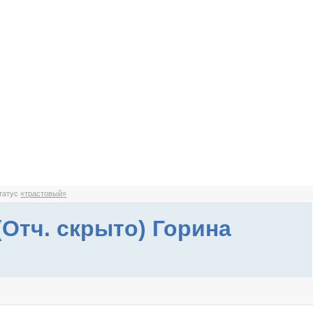
статус
«трастовый»
(Отч. скрыто) Горина