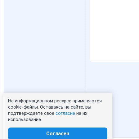
На информационном ресурсе применяются
Статистика портрета:
cookie-файлы. Оставаясь на сайте, вы
подтверждаете свое
согласие
на их
сейчас просматривают портрет - 0
использование.
зарегистрированные пользователи
посетившие портрет за 7 дней - 1
Согласен