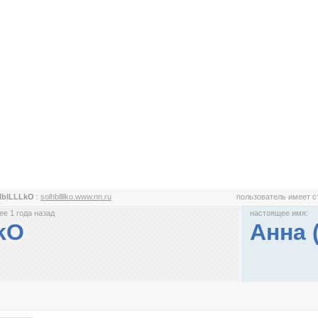
HblLLLkO
:
solhbllllko.www.nn.ru
пользователь имеет 
е 1 года назад
настоящее имя:
kO
Анна 