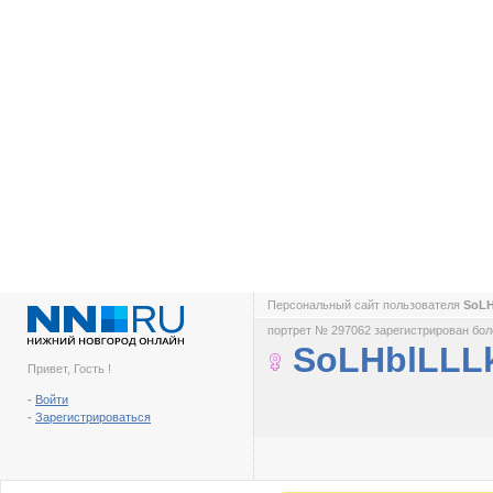
Персональный сайт пользователя
SoL
портрет № 297062 зарегистрирован боле
SoLHblLLL
Привет, Гость !
-
Войти
-
Зарегистрироваться