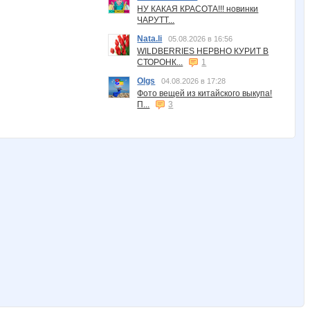
НУ КАКАЯ КРАСОТА!!! новинки
ЧАРУТТ...
Nata.li
05.08.2026 в 16:56
WILDBERRIES НЕРВНО КУРИТ В
СТОРОНК...
1
Olgs
04.08.2026 в 17:28
Фото вещей из китайского выкупа!
П...
3