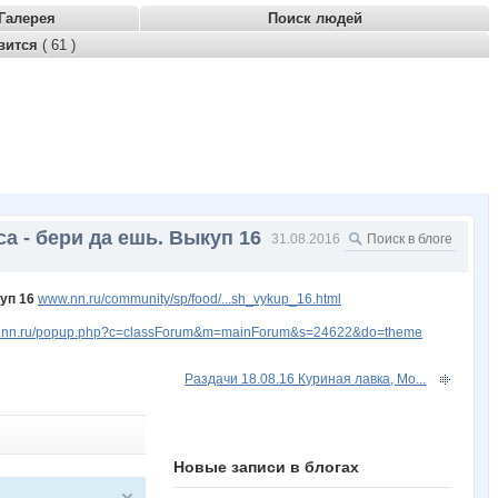
Галерея
Поиск людей
вится
( 61 )
а - бери да ешь. Выкуп 16
31.08.2016
уп 16
www.nn.ru/community/sp/food/...sh_vykup_16.html
ww.nn.ru/popup.php?c=classForum&m=mainForum&s=24622&do=theme
Раздачи 18.08.16 Куриная лавка, Мо...
Новые записи в блогах