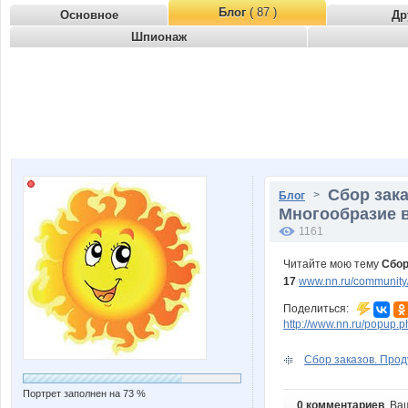
Блог
( 87 )
Основное
Др
Шпионаж
Сбор зак
>
Блог
Многообразие в
1161
Читайте мою тему
Сбор
17
www.nn.ru/community/
Поделиться:
http://www.nn.ru/popu
Сбор заказов. Проду
Портрет заполнен на 73 %
0 комментариев
. Ва