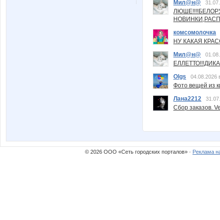
Мил@н@
31.07
ЛЮШЕ!!!!БЕЛО
НОВИНКИ,РАСП
комсомолочка
НУ КАКАЯ КРАСОТ
Мил@н@
01.08
ЕЛЛЕТТО!!!ДИК
Olgs
04.08.2026 
Фото вещей из ки
Лана2212
31.07
Сбор заказов. Ve
© 2026 ООО «Сеть городских порталов» ·
Реклама н