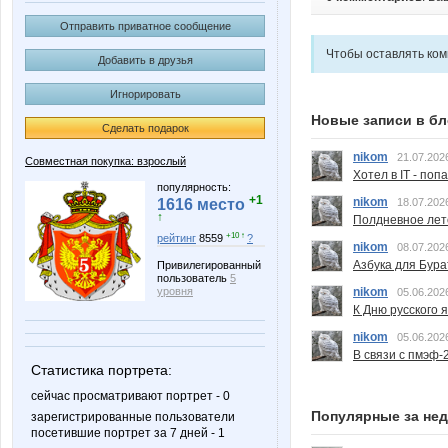
Отправить приватное сообщение
Чтобы оставлять ко
Добавить в друзья
Игнорировать
Новые записи в бл
Сделать подарок
nikom
21.07.202
Совместная покупка: взрослый
Хотел в IT - поп
популярность:
+1
nikom
18.07.202
1616 место
↑
Полдневное лет
+10 ↑
рейтинг
8559
?
nikom
08.07.202
Азбука для Бура
Привилегированный
пользователь
5
уровня
nikom
05.06.202
К Дню русского 
nikom
05.06.202
В связи с пмэф-
Статистика портрета:
сейчас просматривают портрет - 0
Популярные за не
зарегистрированные пользователи
посетившие портрет за 7 дней - 1