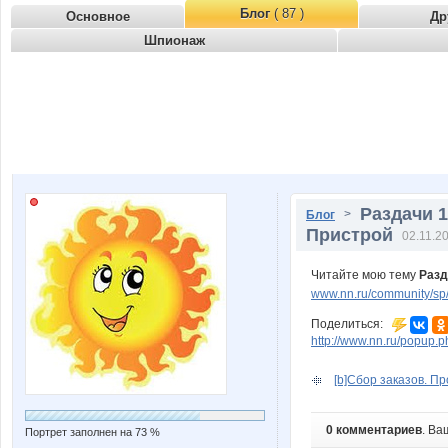
Блог
( 87 )
Основное
Др
Шпионаж
Раздачи 1
>
Блог
Пристрой
02.11.2
Читайте мою тему
Разд
www.nn.ru/community/sp/r
Поделиться:
http://www.nn.ru/popu
[b]Сбор заказов. Пр
0 комментариев
. Ва
Портрет заполнен на 73 %