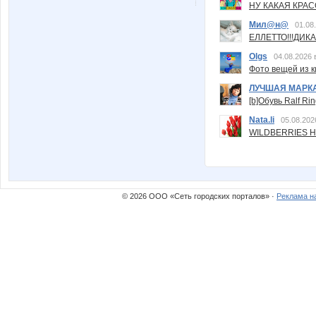
НУ КАКАЯ КРАСОТ
Мил@н@
01.08
ЕЛЛЕТТО!!!ДИК
Olgs
04.08.2026 
Фото вещей из ки
ЛУЧШАЯ МАРК
[b]Обувь Ralf Ri
Nata.li
05.08.202
WILDBERRIES Н
© 2026 ООО «Сеть городских порталов» ·
Реклама н