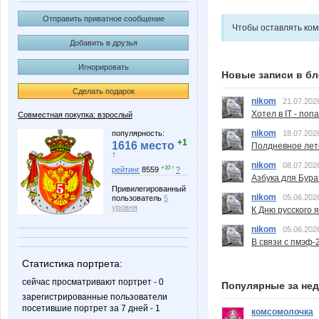
Отправить приватное сообщение
Чтобы оставлять ко
Добавить в друзья
Игнорировать
Новые записи в бл
Сделать подарок
nikom
21.07.202
Хотел в IT - поп
Совместная покупка: взрослый
nikom
популярность:
18.07.202
+1
1616 место
Полдневное лет
↑
nikom
08.07.202
+10 ↑
рейтинг
8559
?
Азбука для Бура
Привилегированный
nikom
05.06.202
пользователь
5
уровня
К Дню русского 
nikom
05.06.202
В связи с пмэф-
Статистика портрета:
сейчас просматривают портрет - 0
Популярные за не
зарегистрированные пользователи
посетившие портрет за 7 дней - 1
комсомолочка