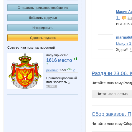
Отправить приватное сообщение
Мария А
1.
Добавить в друзья
4 
И Я ХОЧ
Игнорировать
marmalu
Сделать подарок
Выкуп 1
Совместная покупка: взрослый
Ждем!!
популярность:
+1
1616 место
↑
+10 ↑
рейтинг
8559
?
Раздачи 23.06. 
Привилегированный
пользователь
5
Читайте мою тему
Разд
уровня
Читать полностью
Сбор заказов. П
Читайте мою тему
Сбор