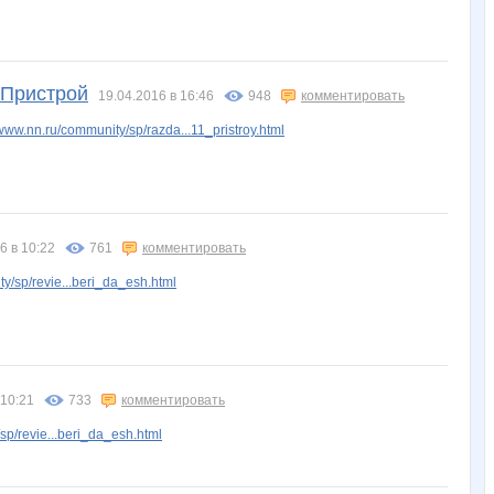
 Пристрой
19.04.2016 в 16:46
948
комментировать
www.nn.ru/community/sp/razda...11_pristroy.html
6 в 10:22
761
комментировать
/sp/revie...beri_da_esh.html
 10:21
733
комментировать
p/revie...beri_da_esh.html