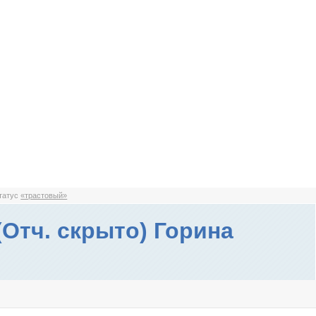
статус
«трастовый»
(Отч. скрыто) Горина