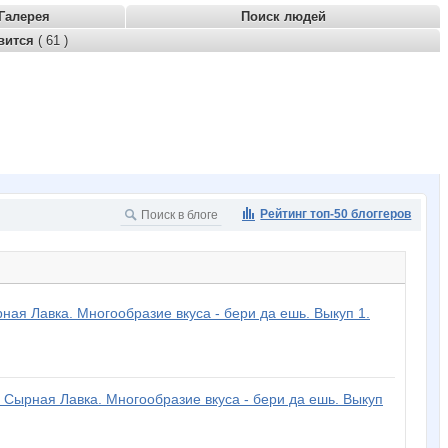
Галерея
Поиск людей
вится
( 61 )
Рейтинг топ-50 блоггеров
ная Лавка. Многообразие вкуса - бери да ешь. Выкуп 1.
. Сырная Лавка. Многообразие вкуса - бери да ешь. Выкуп