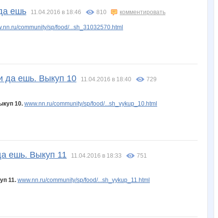
да ешь
11.04.2016 в 18:46
810
комментировать
.nn.ru/community/sp/food/...sh_31032570.html
и да ешь. Выкуп 10
11.04.2016 в 18:40
729
ыкуп 10.
www.nn.ru/community/sp/food/...sh_vykup_10.html
да ешь. Выкуп 11
11.04.2016 в 18:33
751
уп 11.
www.nn.ru/community/sp/food/...sh_vykup_11.html