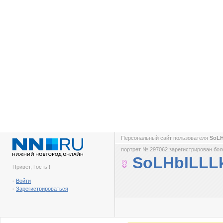
Персональный сайт пользователя
SoL
портрет № 297062 зарегистрирован боле
SoLHblLLL
Привет, Гость !
-
Войти
-
Зарегистрироваться