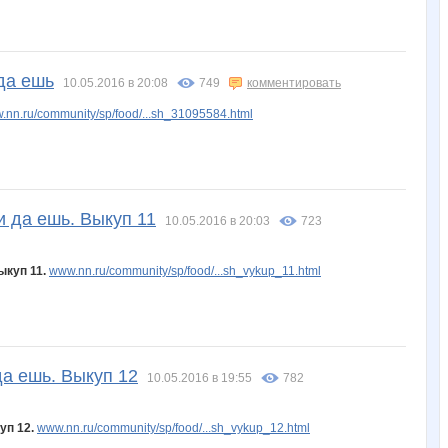
да ешь
10.05.2016 в 20:08
749
комментировать
.nn.ru/community/sp/food/...sh_31095584.html
и да ешь. Выкуп 11
10.05.2016 в 20:03
723
ыкуп 11.
www.nn.ru/community/sp/food/...sh_vykup_11.html
да ешь. Выкуп 12
10.05.2016 в 19:55
782
уп 12.
www.nn.ru/community/sp/food/...sh_vykup_12.html