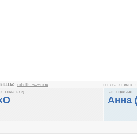
HblLLLkO
:
solhbllllko.www.nn.ru
пользователь имеет 
е 1 года назад
настоящее имя:
kO
Анна 