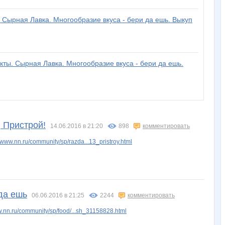
. Сырная Лавка. Многообразие вкуса - бери да ешь. Выкуп
кты. Сырная Лавка. Многообразие вкуса - бери да ешь.
, Пристрой!
14.06.2016 в 21:20
898
комментировать
www.nn.ru/community/sp/razda...13_pristroy.html
да ешь
06.06.2016 в 21:25
2244
комментировать
.nn.ru/community/sp/food/...sh_31158828.html