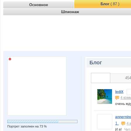
Блог
( 87 )
Основное
Шпионаж
Блог
45
lediX
4 ком
очень жд
annernin
1.
4 
Портрет заполнен на 73 %
И я!
Чит