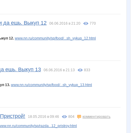
и да ешь. Выкуп 12
06.06.2016 в 21:20
770
ыкуп 12.
www.nn.ru/community/sp/food/...sh_vykup_12.html
да ешь. Выкуп 13
06.06.2016 в 21:13
833
уп 13.
www.nn.ru/community/sp/food/...sh_vykup_13.html
 Пристрой!
18.05.2016 в 09:46
804
комментировать
www.nn.ru/community/sp/razda...12_pristroy.html