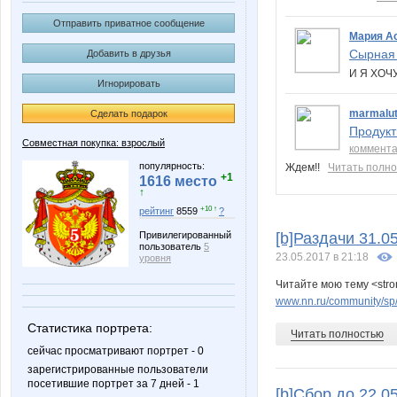
Отправить приватное сообщение
Мария А
Сырная 
Добавить в друзья
И Я ХОЧ
Игнорировать
marmalu
Сделать подарок
Продукт
Совместная покупка: взрослый
коммент
популярность:
Ждем!!
Читать полн
+1
1616 место
↑
+10 ↑
рейтинг
8559
?
Привилегированный
[b]Раздачи 31.0
пользователь
5
23.05.2017 в 21:18
уровня
Читайте мою тему <str
www.nn.ru/community/sp/r
Статистика портрета:
Читать полностью
сейчас просматривают портрет - 0
зарегистрированные пользователи
посетившие портрет за 7 дней - 1
[b]Сбор до 22.0