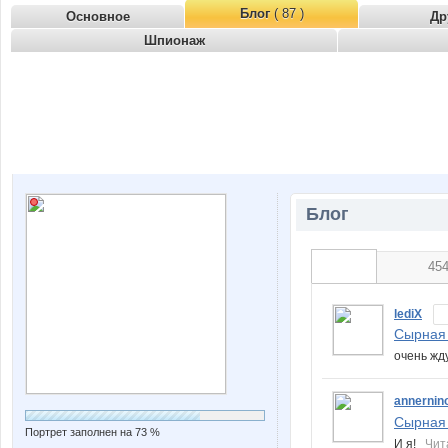
Блог
( 87 )
Основное
Др
Шпионаж
Блог
45
lediX
Сырная 
очень жд
annernin
Сырная 
Портрет заполнен на 73 %
И я!
Чит