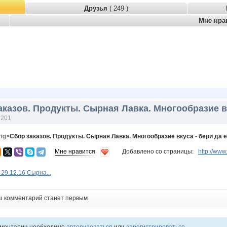
Друзья
( 249 )
Мне нра
аказов. Продукты. Сырная Лавка. Многообразие вк
2201
ong>
Сбор заказов. Продукты. Сырная Лавка. Многообразие вкуса - бери да 
Мне нравится
Добавлено со страницы:
http://w
-29.12.16 Сырна...
ш комментарий станет первым
мментарии необходимо
авторизоваться
или
зарегистрироваться