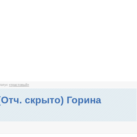
статус
«трастовый»
(Отч. скрыто) Горина