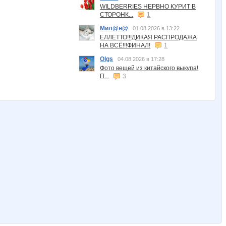
WILDBERRIES НЕРВНО КУРИТ В
СТОРОНК...
1
Мил@н@
01.08.2026 в 13:22
ЕЛЛЕТТО!!!ДИКАЯ РАСПРОДАЖА
НА ВСЁ!!!ФИНАЛ!
1
Olgs
04.08.2026 в 17:28
Фото вещей из китайского выкупа!
П...
3