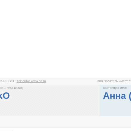
HblLLLkO
:
solhbllllko.www.nn.ru
пользователь имеет 
е 1 года назад
настоящее имя:
kO
Анна 