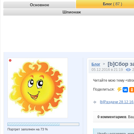
Блог
( 87 )
Основное
Шпионаж
[b]Сбор з
>
Блог
05.12.2016 в 21:19
Читайте мою тему <str
Поделиться:
[b]Раздачи 28.12.16
0 комментариев
. Ва
Портрет заполнен на 73 %
Чтобы оставлять ко