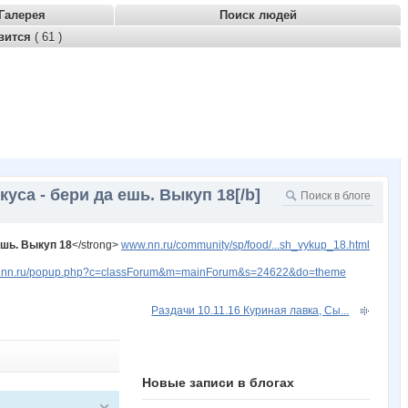
Галерея
Поиск людей
вится
( 61 )
уса - бери да ешь. Выкуп 18[/b]
ешь. Выкуп 18
</strong>
www.nn.ru/community/sp/food/...sh_vykup_18.html
ww.nn.ru/popup.php?c=classForum&m=mainForum&s=24622&do=theme
Раздачи 10.11.16 Куриная лавка, Сы...
Новые записи в блогах