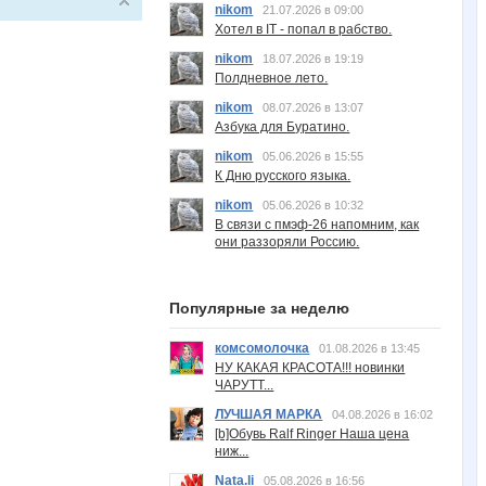
nikom
21.07.2026 в 09:00
Хотел в IT - попал в рабство.
nikom
18.07.2026 в 19:19
Полдневное лето.
nikom
08.07.2026 в 13:07
Азбука для Буратино.
nikom
05.06.2026 в 15:55
К Дню русского языка.
nikom
05.06.2026 в 10:32
В связи с пмэф-26 напомним, как
они раззоряли Россию.
Популярные за неделю
комсомолочка
01.08.2026 в 13:45
НУ КАКАЯ КРАСОТА!!! новинки
ЧАРУТТ...
ЛУЧШАЯ МАРКА
04.08.2026 в 16:02
[b]Обувь Ralf Ringer Наша цена
ниж...
Nata.li
05.08.2026 в 16:56