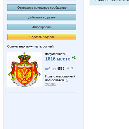
Отправить приватное сообщение
Добавить в друзья
Игнорировать
Сделать подарок
Совместная покупка: взрослый
популярность:
+1
1616 место
↑
+10 ↑
рейтинг
8559
?
Привилегированный
пользователь
5
уровня