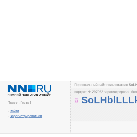
Персональный сайт пользователя
SoL
портрет № 297062 зарегистрирован боле
SoLHblLLL
Привет, Гость !
-
Войти
-
Зарегистрироваться