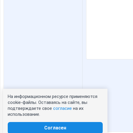
На информационном ресурсе применяются
Статистика портрета:
cookie-файлы. Оставаясь на сайте, вы
подтверждаете свое
согласие
на их
сейчас просматривают портрет - 0
использование.
зарегистрированные пользователи
посетившие портрет за 7 дней - 1
Согласен